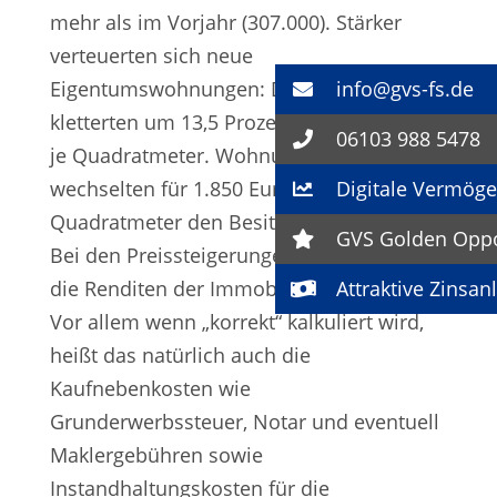
mehr als im Vorjahr (307.000). Stärker
verteuerten sich neue
Eigentumswohnungen: Die Preise
info@gvs-fs.de
kletterten um 13,5 Prozent auf 3.350 Euro
06103 988 5478
je Quadratmeter. Wohnungen im Bestand
wechselten für 1.850 Euro je
Digitale Vermöge
Quadratmeter den Besitzer (+12 Prozent).
GVS Golden Oppor
Bei den Preissteigerungen ist klar, dass
die Renditen der Immobilien zurückgehen.
Attraktive Zinsan
Vor allem wenn „korrekt“ kalkuliert wird,
heißt das natürlich auch die
Kaufnebenkosten wie
Grunderwerbssteuer, Notar und eventuell
Maklergebühren sowie
Instandhaltungskosten für die