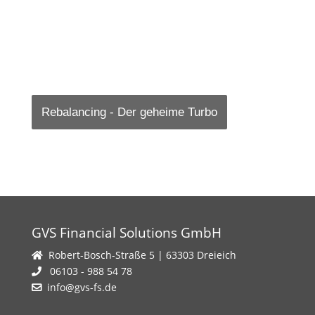
Rebalancing - Der geheime Turbo
Kryptomarkt - Geltende
Cat-Bonds: renditestark & korrelationsarm
Asienkrise - Tiger im Wasser
Wertpapierkredite auf Rekordhoch – Crash
Dividenden - Einkommen sichern?
Schwarzer Montag – rätselhaftester
Rahmenbedingungen
bald?
Börsencrash
GVS Financial Solutions GmbH
Robert-Bosch-Straße 5 | 63303 Dreieich
06103 - 988 54 78
info@gvs-fs.de