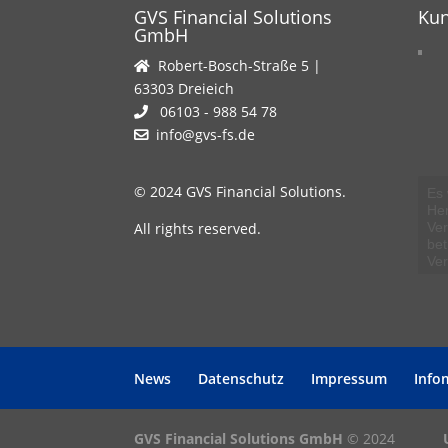
GVS Financial Solutions
Ku
GmbH
Robert-Bosch-Straße 5 |
63303 Dreieich
06103 - 988 54 78
info@gvs-fs.de
© 2024 GVS Financial Solutions.
GVS
Es 
Als
Hoh
zei
He
Ihn
Kos
All rights reserved.
Kun
Ve
mei
bis
erl
bet
ein
He
aus
Ver
seh
Anl
das
wur
gep
Tra
bzw
sch
Mär
News
Datenschutz
Impressum
Info
GVS Financial Solutions GmbH
© 2024