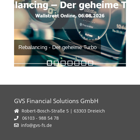
Rebalancing - Der geheime Turbo
Kryptomarkt - Geltende
Cat-Bonds: renditestark & korrelationsarm
Asienkrise - Tiger im Wasser
Wertpapierkredite auf Rekordhoch – Crash
Dividenden - Einkommen sichern?
Schwarzer Montag – rätselhaftester
Rahmenbedingungen
bald?
Börsencrash
GVS Financial Solutions GmbH
Robert-Bosch-Straße 5 | 63303 Dreieich
06103 - 988 54 78
info@gvs-fs.de