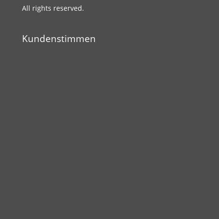
All rights reserved.
Kundenstimmen