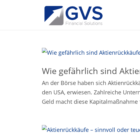
Wie gefährlich sind Akti
An der Börse haben sich Aktienrückkäu
den USA, erwiesen. Zahlreiche Unter
Geld macht diese Kapitalmaßnahme für