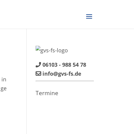
06103 - 988 54 78
info@gvs-fs.de
 in
ige
Termine