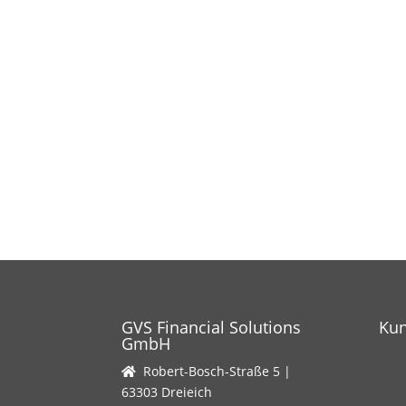
GVS Financial Solutions
Ku
GmbH
Robert-Bosch-Straße 5 |
63303 Dreieich