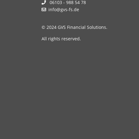
06103 - 988 54 78
info@gvs-fs.de
© 2024 GVS Financial Solutions.
All rights reserved.