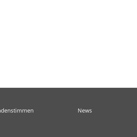
ndenstimmen
News