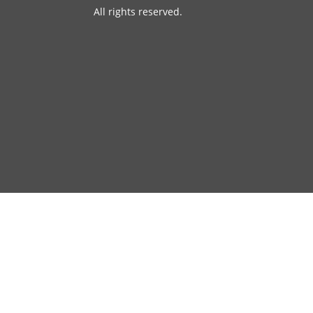
All rights reserved.
News
Datenschutz
Impressum
Info
GVS Financial Solutions GmbH
© 2024