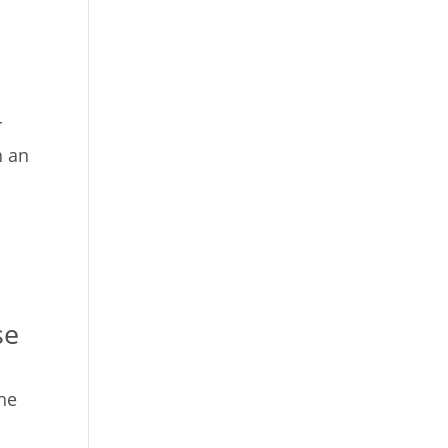
r
h an
se
che