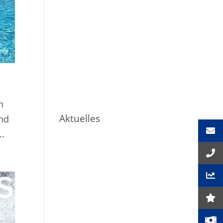
h
Aktuelles
ind
..